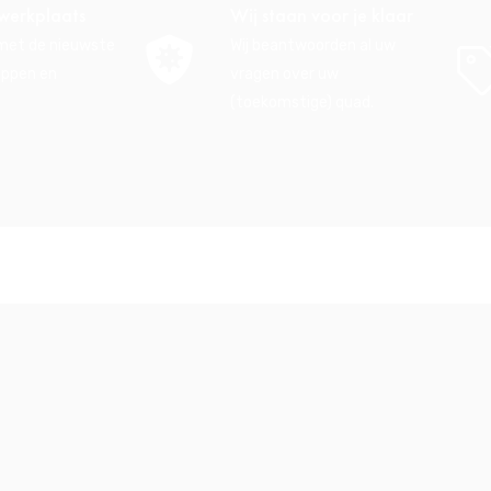
werkplaats
Wij staan voor je klaar
 met de nieuwste
Wij beantwoorden al uw
ppen en
vragen over uw
(toekomstige) quad.