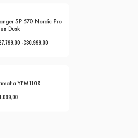
anger SP 570 Nordic Pro
lue Dusk
27.799,00
-
€
30.999,00
amaha YFM110R
4.099,00