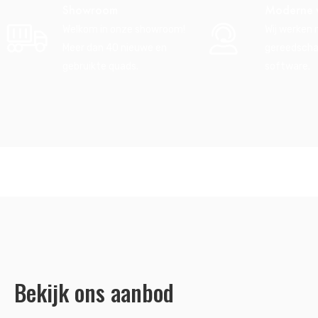
Showroom
Moderne 
Welkom in onze showroom!
Wij werken
Meer dan 40 nieuwe en
gereedscha
gebruikte quads.
software.
Bekijk ons aanbod