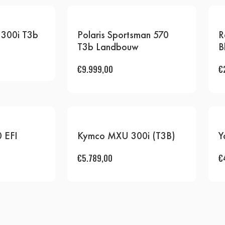
300i T3b
Polaris Sportsman 570
R
T3b Landbouw
B
€
9.999,00
€
0 EFI
Kymco MXU 300i (T3B)
Y
€
5.789,00
€