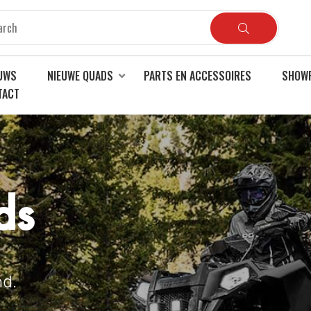
UWS
NIEUWE QUADS
PARTS EN ACCESSOIRES
SHOW
TACT
ds
ds
ds
nd.
nd.
nd.