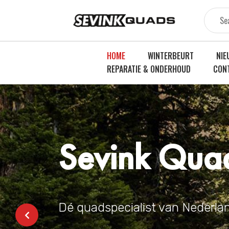
HOME
WINTERBEURT
NIE
REPARATIE & ONDERHOUD
CON
Sevink Qua
Sevink Qua
Sevink Qua
Dé quadspecialist van Nederla
Dé quadspecialist van Nederla
Dé quadspecialist van Nederla