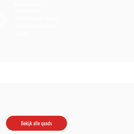
Onderdelen /
Accessoires
Grote voorraad slijtage
onderdelen, koffers en
kleding.
Bekijk alle quads